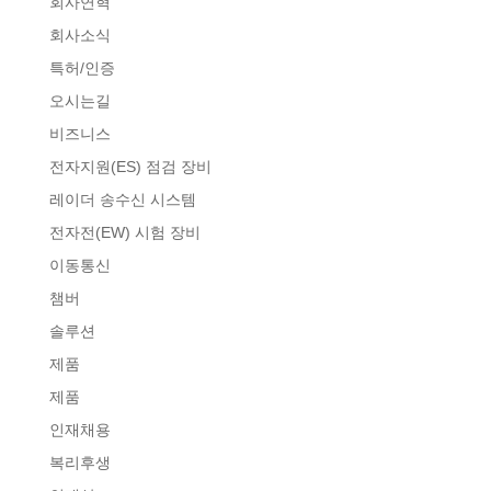
회사연혁
회사소식
특허/인증
오시는길
비즈니스
전자지원(ES) 점검 장비
레이더 송수신 시스템
전자전(EW) 시험 장비
이동통신
챔버
솔루션
제품
제품
인재채용
복리후생